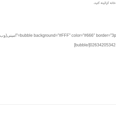
انه کراتینه کنید.
[border=”3px solid #ccc” author