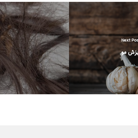
Next Po
یزش مو