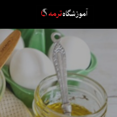
Ski
t
mai
conten