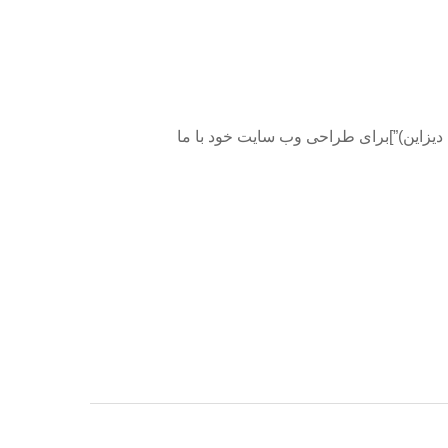
col class=”span3″][bubble background=”#FFF” color=”#666″ =”امینی(وب دیزاین)”]برای طراحی وب سایت خود با ما