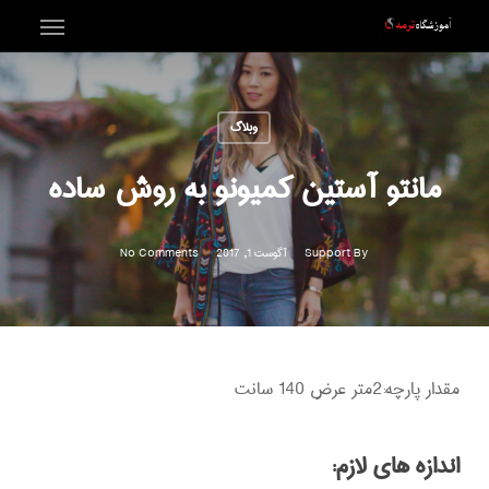
Menu
Ski
t
mai
وبلاگ
conten
مانتو آستین کمیونو به روش ساده
By
Support
آگوست 1, 2017
No Comments
مقدار پارچه:2متر عرض 140 سانت
اندازه های لازم: