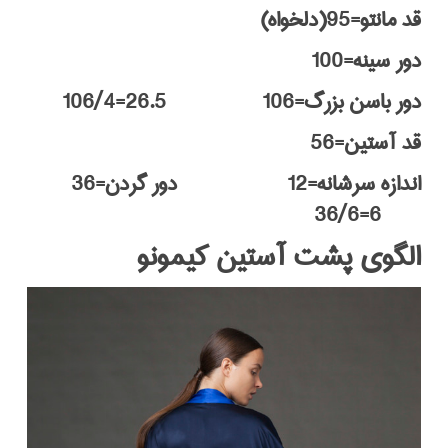
قد مانتو=95(دلخواه)
دور سینه=100
دور باسن بزرگ=106 26.5=106/4
قد آستین=56
اندازه سرشانه=12 دور گردن=36
6=36/6
الگوی پشت آستین کیمونو