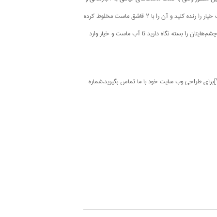
غذارسانی پوست‌تان می‌پردازید با ماسک خیار و ماست نیز به جوانسازی و نشاط پوست دور چشم و عضلات آن کمک کنید. برای این کار کافی است یک خیار را رنده کنید و آن را با ۲ قاشق ماست مخلوط کرده
از ماسک استفاده کنید و چشم‌هایتان را بسته نگاه دارید تا آب ماست و خیار وارد
col class=”span3″][bubble background=”#FFF” color=”#=”امینی(وب دیزاین)”]برای طراحی وب سایت خود با ما تماس بگیرید.شماره