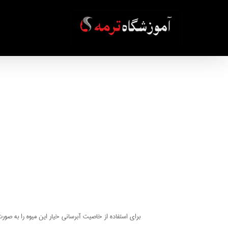
Ski
t
mai
conten