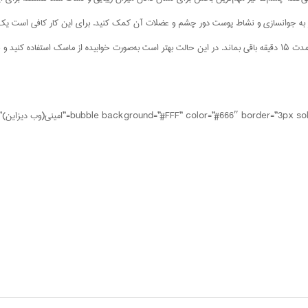
و روی پیشانی، ابروها و دور چشم بگذارید و اجازه دهید به‌مدت ۱۵ دقیقه باقی بماند. در این حالت بهتر است به‌صورت خوابیده 
موفق باشيد[666″ border=”3px solid #ccc” author