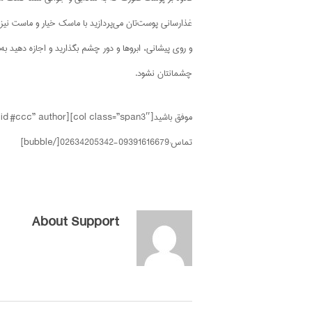
چشمانتان نشود.
تماس:09391616679-02634205342[/bubble]
About
Support