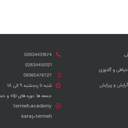
ی
02634431674
02634450121
خیاطی و گلدوزی
09365476727
آرایش و پیرایش
شنبه تا پنجشنبه ۹ الی ۱۸
جمعه ها: دوره های vip و خصوصی
termeh.academy
karaj-termeh