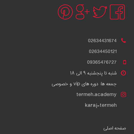
02634431674
02634450121
09365476727
شنبه تا پنجشنبه ۹ الی ۱۸
جمعه ها: دوره های vip و خصوصی
termeh.academy
karaj-termeh
صفحه اصلی