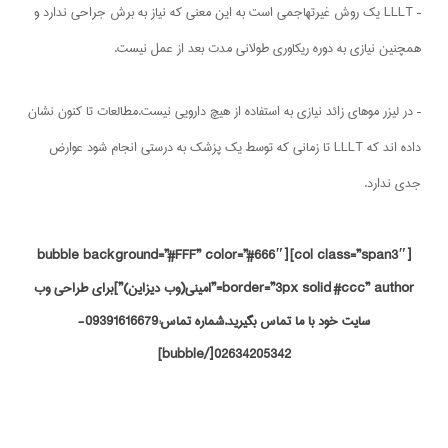
– LLLT یک روش غیرتهاجمی است به این معنی که نیاز به برش جراحی ندارد و
همچنین نیازی به دوره ریکاوری طولانی مدت بعد از عمل نیست.
– در لیزر موهای زائد نیازی به استفاده از هیچ دارویی نیست.مطالعات تا کنون نشان
داده اند که LLLT تا زمانی که توسط یک پزشک به درستی انجام شود عوارض
جدی ندارد.
[col class=”span3″][bubble background=”#FFF” color=”#666″
border=”3px solid #ccc” author=”امینی(وب دیزاین)”]برای طراحی وب
سایت خود با ما تماس بگیرید.شماره تماس:09391616679-
02634205342[/bubble]