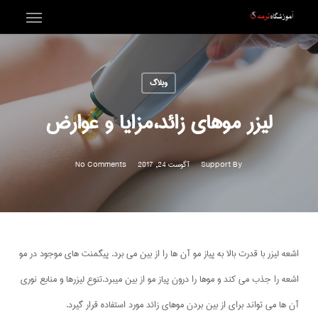
Menu
Ski
t
mai
وبلاگ
conten
لیزر موهای زائد،مزایا و عوارض
By
Support
آگوست 24, 2017
No Comments
اشعه لیزر با قدرت بالا به پیاز مو آن ها را از بین می برد. پیگمنت های موجود در مو
اشعه را جذب می کند و موها را درون پیاز مو از بین میبرد.تنوع لیزرها و منابع نوری
آن ها می تواند برای از بین بردن موهای زائد مورد استفاده قرار گیرد.