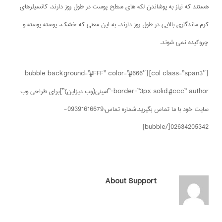
هستند که نیاز به پوشاندن لکه های سطح پوست در طول روز دارند. کانسیلرهای
کرم ماندگاری بالایی در طول روز دارند، به این معنی که خشک، پوسته پوسته و
چروکیده نمی شوند.
[col class=”span3″][bubble background=”#FFF” color=”#666″
border=”3px solid #ccc” author=”امینی(وب دیزاین)”]برای طراحی وب
سایت خود با ما تماس بگیرید.شماره تماس:09391616679-
02634205342[/bubble]
About
Support