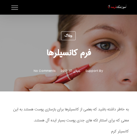
Menu
Ski
t
mai
وبلاگ
conten
فرم کانسیلرها
By
Support
جولای 17, 2017
No Comments
به خاطر داشته باشید که بعضی از کانسیلرها برای بازسازی پوست هستند به این
معنی که برای استتار لکه های جدی پوست بسیار ایده آل هستند.
کانسیلر کرم