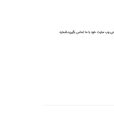
col class=”span3″][bubb=”امینی(وب دیزاین)”]برای طراحی وب سایت خود با ما تماس بگیرید.شماره