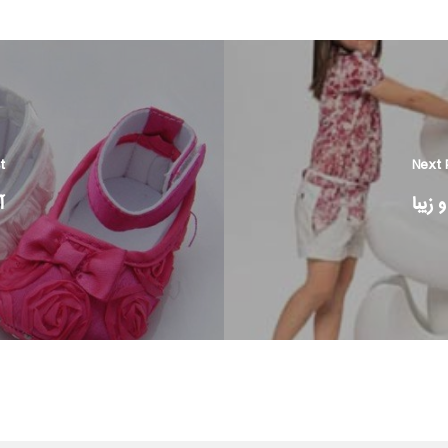
t
Next 
زیبا
آ