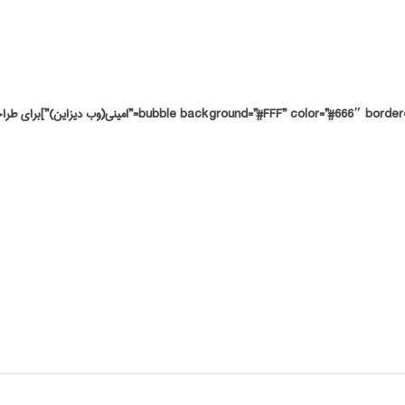
[le background=”#FFF” color=”#666″ border=”3px solid #ccc” author