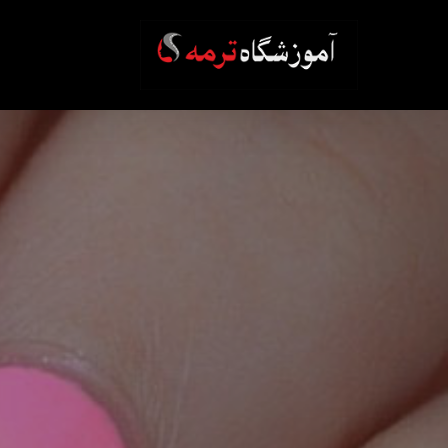
Ski
t
mai
conten