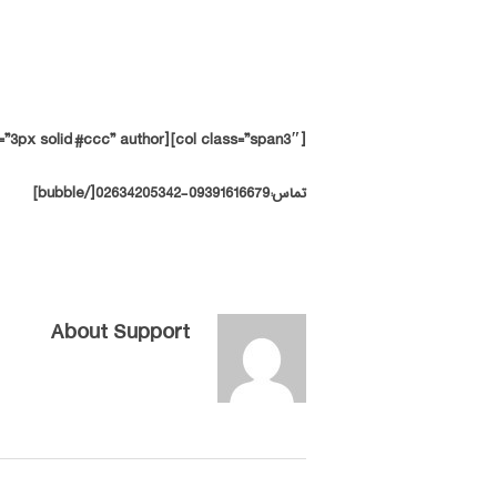
تماس:09391616679-02634205342[/bubble]
About
Support