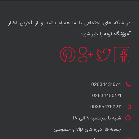
در شبکه های اجتماعی با ما همراه باشید و از آخرین اخبار
آموزشگاه ترمه
با خبر شوید
02634431674
02634450121
09365476727
شنبه تا پنجشنبه ۹ الی ۱۸
جمعه ها: دوره های vip و خصوصی