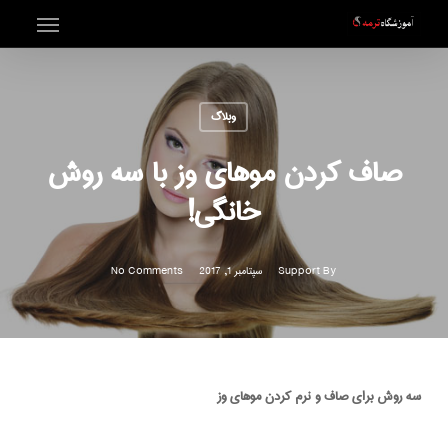
Menu
Ski
t
mai
وبلاگ
conten
صاف کردن موهای وز با سه روش
خانگی!
By
Support
سپتامبر 1, 2017
No Comments
سه روش برای صاف و نرم کردن موهای وز