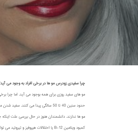
چرا سفیدی زودرس مو ها در برخی افراد به وجود می آید؟
حدود سنین 40 تا 50 سالگی پیدا می ک
مو ها ندارند. دانشمندان هنوز در حال بررسی علت اینکه
کمبود ویتامین B-12 یا اختلالات هیپوفیز و تیروئید می توانند از عوامل بروز سفیدی زودرس مو ها قلمداد شوند که در صورت صحیح بودن این مشکلات، این موارد برگشت پذیر هستند(قابل درمان اند).