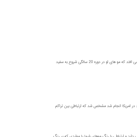
تقریبا نیمی از افراد در دوره 50 سالگی خود آثار بیشتری از سفید شدن مو های خود را مشاهده می کنند. برای یک آسیایی سفیدی زودرس زمانی اتفاق می افتد که مو های او در دوره 20 سالگی شروع به سفید
ودرس مو ها و کاهش تراکم استخوانی را مطرح کردند که با بررسی که در سال 2007 بر روی 1200 نفر زن و مرد در امریکا انجام شد مشخص شد که ارتباطی بین تراکم
 دارد و ارتباطی با رنگ موهای شما یا مواردی که بر رنگ