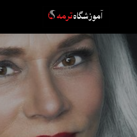
Ski
t
mai
conten