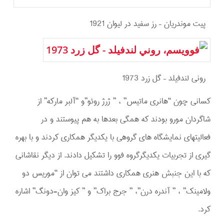
پيت موندريان – رز سفيد در ليوان 1921
روني لندفيلد – گل زرد 1973
کسانی چون “هانری ماتیس” ، ” ژرژ روئو”و “آلبر مارکه” از
شاگردان مورو بودند که همگی بعدها به هم پیوستند و در
فعالیتهای نمایشگاه های گروهی با یکدیگر همکاری کردند و با بهره
گیری از تجربیات یکدیگرگروه فوو را تشکیل دادند. از دیگر نقاشانی
که با این جنبش هنری همکاری داشتند می توان از “موریس دو
ولامینک” ، ” آندره درن”، ” جرج براک” و ” کیز وان-دونگ” اشاره
کرد.