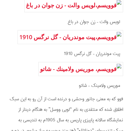
لويس والت – زن جوان در باغ
پيت موندريان – گل نرگس 1910
موريس ولامينك – شاتو
فوو که به معنی جانور وحشی و درنده است از آن رو به این سبک
اطلاق شده که منتقدی به نام “لویی ووسل” به هنگام دیدار از
نمایشگاه سالانه پاییزی پاریس به سال 1905م به تندیسی به
سبک تندیسهای “دوناتللو” (هنرمند مجسمه ساز مشهور در دوره