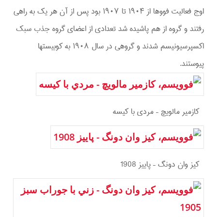
اوج فعاليت فووها از ۱۹۰۴ تا ۱۹۰۷ بود پس از آن هر يك به راهي
رفتند و گروه از هم پاشيده شد تعدادي از اعضاي گروه جذب سبك
اكسپرسيونيسم شدند و گروهي در سال ۱۹۰۸ به كوبيستها
پيوستند.
كازمير مالويچ – مردي با كيسه
كيز وان دونگ – پاييز 1908