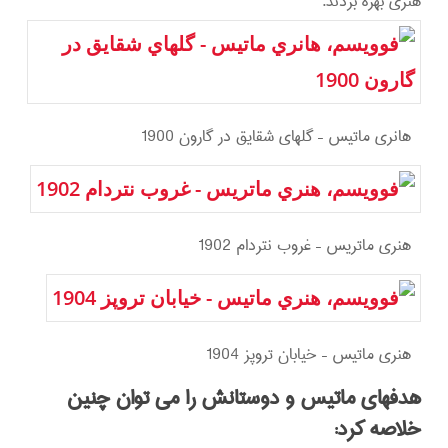
هنری بهره بردند.
هانري ماتيس – گلهاي شقايق در گارون 1900
هنري ماتريس – غروب نتردام 1902
هنري ماتيس – خيابان تروپز 1904
هدفهاي ماتيس و دوستانش را مي توان چنين
خلاصه كرد: