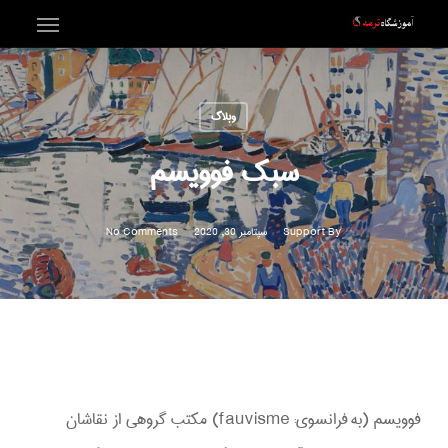
Menu
Ski
t
mai
وبلاگ
conten
سبک فوویسم
By
Support
سپتامبر 30, 2020
No Comments
فوویسم (به فرانسوی:
fauvisme
) مکتب گروهی از نقاشان