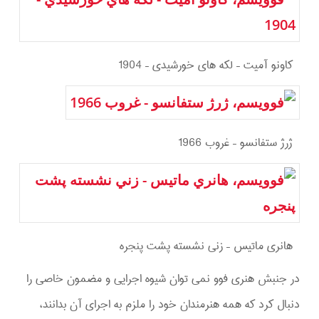
كاونو آميت – لكه هاي خورشيدي – 1904
ژرژ ستفانسو – غروب 1966
هانري ماتيس – زني نشسته پشت پنجره
در جنبش هنری فوو نمی توان شیوه اجرایی و مضمون خاصی را
دنبال کرد که همه هنرمندان خود را ملزم به اجرای آن بدانند،