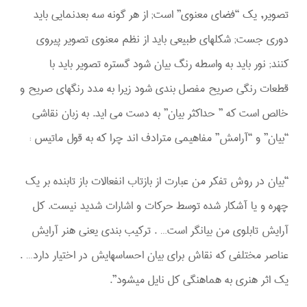
تصوير, يك “فضاي معنوي” است; از هر گونه سه بعدنمايي بايد
دوري جست; شكلهاي طبيعي بايد از نظم معنوي تصوير پيروي
كنند; نور بايد به واسطه رنگ بيان شود گستره تصوير بايد با
قطعات رنگي صريح مفصل بندي شود زيرا به مدد رنگهاي صريح و
خالص است كه ” حداكثر بيان” به دست مي ايد. به زبان نقاشي
“بيان” و “آرامش” مفاهيمي مترادف اند چرا كه به قول ماتيس :
“بيان در روش تفكر من عبارت از بازتاب انفعالات باز تابنده بر يك
چهره و يا آشكار شده توسط حركات و اشارات شديد نيست. كل
آرايش تابلوي من بيانگر است… . تركيب بندي يعني هنر آرايش
عناصر مختلفي كه نقاش براي بيان احساسهايش در اختيار دارد… .
يك اثر هنري به هماهنگي كل نايل ميشود”.