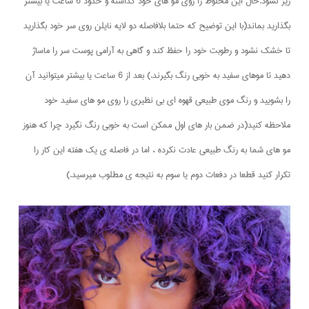
ریز نشود.حال این مخلوط را روی مو های خود گذاشته و حدود 6 ساعت یا بیشتر
بگذارید بماند(با این توضیح که حتما بلافاصله دو لایه نایلن روی سر خود بگذارید
تا خشک نشود و رطوبت خود را حفظ کند و گاهی به آرامی پوست سر را ماساژ
دهید تا موهای سفید به خوبی رنگ بگیرند.) بعد از 6 ساعت یا بیشتر میتوانید آن
را بشویید و رنگ موی طبیعی قهوه ای بی نظیری را روی مو های سفید خود
ملاحظه کنید(در ضمن بار های اول ممکن است به خوبی رنگ نگیرد چرا که هنوز
مو های شما به رنگ طبیعی عادت نکرده ، اما در فاصله ی یک هفته این کار را
تکرار کنید قطعا در دفعات دوم یا سوم به نتیجه ی مطلوب میرسید.)