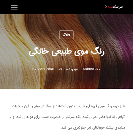
Menu
Ski
t
mai
وبلاگ
conten
رنگ موی طبیعی خانگی
By
Support
جولای 27, 2017
No Comments
طرز تهیه رنگ موی قهوه ای طبیعی بدون استفاده از مواد شیمیایی : این ترکیبات
گیاهی نه تنها مضر نمی باشند بلکه سرشار از خاصیت است برای مو های شما و از
سفیدی بیشتر موهایتان نیز جلوگیری می کند.