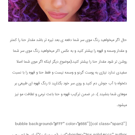
حال اگر میخواهید رنگ موی سر شما دفعه ی بعد تیره تر باشد مقدار حنا را کمتر
و مقدار وسمه و قهوه را بیشتر کنید و به عکس اکر میخواهید رنگ موی سر شما
روشن تر شود مقدار حنا را بیشتر کنید.(موضوع دیگر اینکه اگر موی شما اصلا
سفیدی ندارد نیازی به پوست گردو و وسمه نیست و فقط حنا و قهوه را با نسبت
دلخواه با آب جوش دم کنید و روی سر خود بگذارید تا رنگ قهوه ای طبیعی بر
موهای شما بنشیند )، در ضمن ترکیب قهوه و حنا باعث نرمی و لطافت مو نیز
میشود.
[col class=”span3″][bubble background=”#FFF” color=”#666″
border=”3px solid #ccc” author=”امینی(وب دیزاین)”]برای طراحی وب