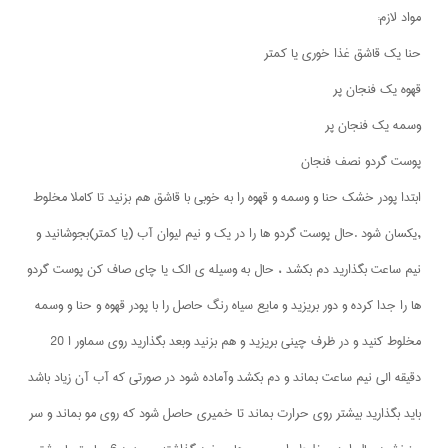
مواد لازم:
حنا یک قاشق غذا خوری یا کمتر
قهوه یک فنجان پر
وسمه یک فنجان پر
پوست گردو نصف فنجان
ابتدا پودر خشک حنا و وسمه و قهوه را به خوبی با قاشق هم بزنید تا کاملا مخلوط
,یکسان شود .حال پوست گردو ها را در یک و نیم لیوان آب (یا کمتر)بجوشانید و
نیم ساعت بگذارید دم بکشد ، حال به وسیله ی الک یا چای صاف کن پوست گردو
ها را جدا کرده و دور بریزید و مایع سیاه رنگ حاصل را با پودر قهوه و حنا و وسمه
مخلوط کنید و در ظرف چینی بریزید و هم بزنید وبعد بگذارید روی سماور ا 20
دقیقه الی نیم ساعت بماند و دم بکشد وآماده شود در صورتی که آب آن زیاد باشد
باید بگذارید بیشتر روی حرارت بماند تا خمیری حاصل شود که روی مو بماند و سر