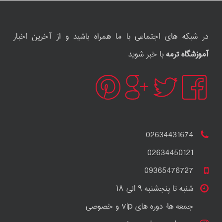
در شبکه های اجتماعی با ما همراه باشید و از آخرین اخبار
آموزشگاه ترمه
با خبر شوید
02634431674
02634450121
09365476727
شنبه تا پنجشنبه ۹ الی ۱۸
جمعه ها: دوره های vip و خصوصی