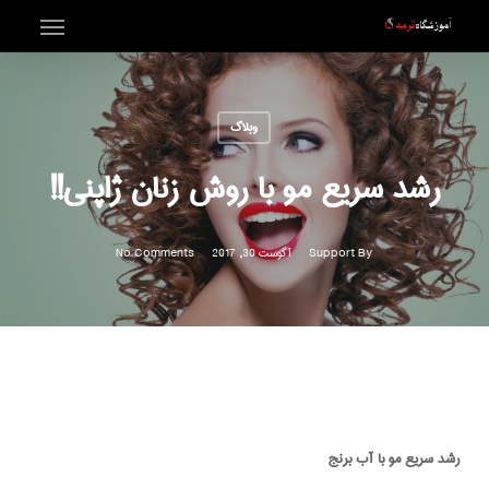
Menu
Ski
t
mai
وبلاگ
conten
رشد سریع مو با روش زنان ژاپنی!!
By
Support
آگوست 30, 2017
No Comments
رشد سریع مو با آب برنج