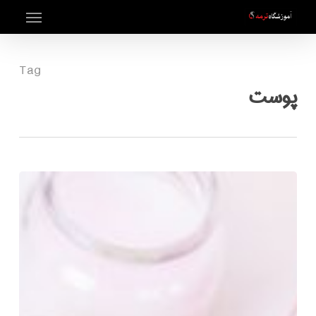
Menu
Ski
t
mai
Tag
conten
پوست