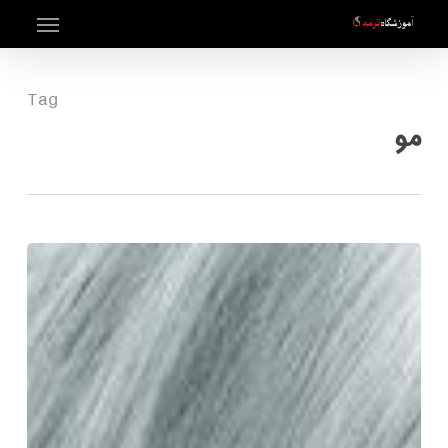
Menu
Ski
t
mai
Tag
conten
مو