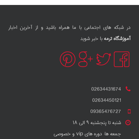
در شبکه های اجتماعی با ما همراه باشید و از آخرین اخبار
آموزشگاه ترمه
با خبر شوید
02634431674
02634450121
09365476727
شنبه تا پنجشنبه ۹ الی ۱۸
جمعه ها: دوره های vip و خصوصی