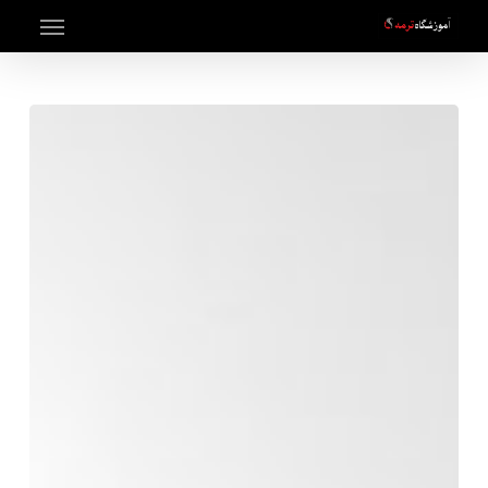
Menu
Ski
t
mai
conten