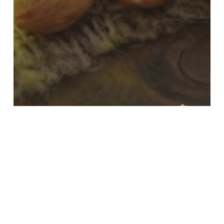
وبلاگ
خواص روغن بادام