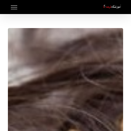
Menu
Ski
t
mai
conten