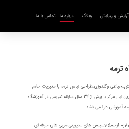
آرایش و پیرایش
وبلاگ
درباره ما
تماس با ما
ه
ترمه
ش_خیاطی وگلدوزی_طراحی لباس ترمه با مدیریت خانم
زهرا فلک رو-موسس-مدیر-مربی این مرکز با بیش از۳۴ سال سابقه تدریس در آموزشگاه
ه آموزشی دارا می باشد.
 لازم ازجملا لاسینس های مدیریتی،مربی های حرفه ای