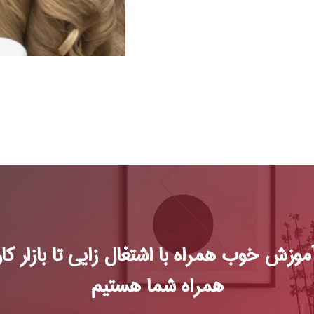
موزش
خوب
همراه
با
اشتغال
زایی تا
بازار
کار
همراه
شما
هستیم