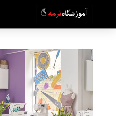
Ski
t
mai
conten